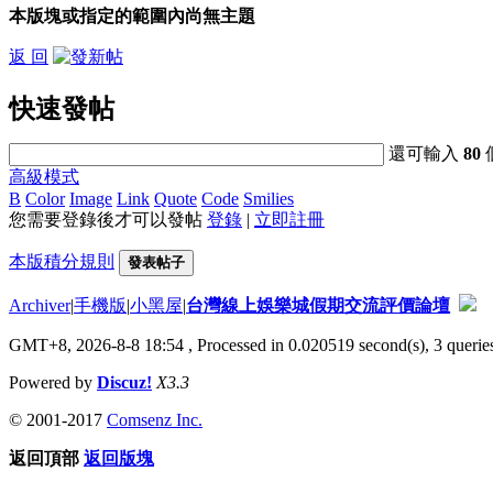
本版塊或指定的範圍內尚無主題
返 回
快速發帖
還可輸入
80
高級模式
B
Color
Image
Link
Quote
Code
Smilies
您需要登錄後才可以發帖
登錄
|
立即註冊
本版積分規則
發表帖子
Archiver
|
手機版
|
小黑屋
|
台灣線上娛樂城假期交流評價論壇
GMT+8, 2026-8-8 18:54
, Processed in 0.020519 second(s), 3 queries
Powered by
Discuz!
X3.3
© 2001-2017
Comsenz Inc.
返回頂部
返回版塊