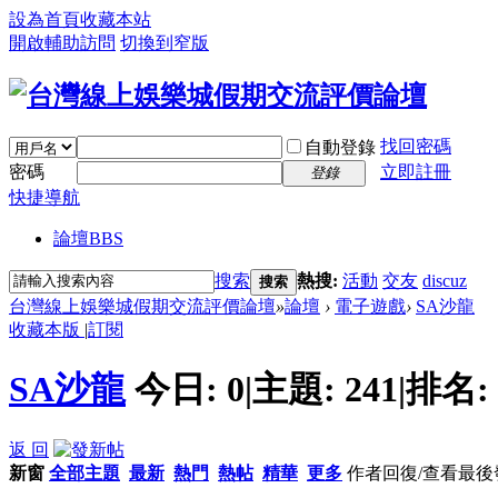
設為首頁
收藏本站
開啟輔助訪問
切換到窄版
找回密碼
自動登錄
密碼
立即註冊
登錄
快捷導航
論壇
BBS
搜索
熱搜:
活動
交友
discuz
搜索
台灣線上娛樂城假期交流評價論壇
»
論壇
›
電子遊戲
›
SA沙龍
收藏本版
|
訂閱
SA沙龍
今日:
0
|
主題:
241
|
排名:
返 回
新窗
全部主題
最新
熱門
熱帖
精華
更多
作者
回復/查看
最後