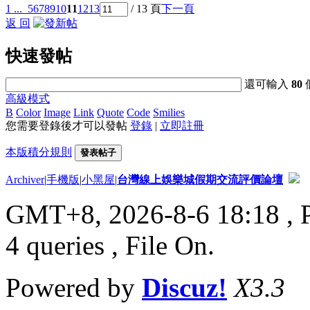
1 ...
5
6
7
8
9
10
11
12
13
/ 13 頁
下一頁
返 回
快速發帖
還可輸入
80
高級模式
B
Color
Image
Link
Quote
Code
Smilies
您需要登錄後才可以發帖
登錄
|
立即註冊
本版積分規則
發表帖子
Archiver
|
手機版
|
小黑屋
|
台灣線上娛樂城假期交流評價論壇
GMT+8, 2026-8-6 18:18
, 
4 queries , File On.
Powered by
Discuz!
X3.3