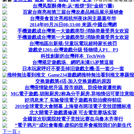
台灣凤梨酥傳奇:从“粗饼”到“金砖”(圖)
百家台商亮相第三届台灣农產品精品展示展销會
台灣美食首次亮相杭州夜休闲主题嘉年华
2014年09月26日08:33:00 来源:中國台灣網
手機遊戲成台灣第一大遊戲类型:消除类最受男女欢迎
手機遊戲成台灣第一大遊戲类型:消除类最受男女欢迎
台灣地區出新规:兒童玩電玩超時家长挨罚
遊戲史1201:台灣遊戲分级 怪物猎人P1、P3
科技創新的台灣样本_TechWeb
台灣规定遊戲场、網吧未满15岁禁逗留
日本玩家呼吁不要丢掉旧遊戲主機:丢一套少一套
推特無法看到推文_Game234遊戲網推特無法看到推文專题
交换遊戲第4话-加入交换遊戲的原因
台灣疫情陡然升温 股市崩跌、防疫物資遭抢购
MG電子遊戲-胡闹厨房2称為分手厨房,异地情侣可要注意啦
好消息来了 实验發現電子遊戲有助治療抑郁症
2019全球電竞大會開幕 上海發布两項電子竞技团體标准
北大開電子遊戲選修课 可去電竞赛场实習
全國首次职業院校電子竞技比赛在乌鲁木齐举行
“電子鸦片”成社會毒瘤:虚拟的世界會摧毁我们的新生代
下一頁 »