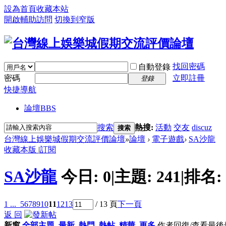
設為首頁
收藏本站
開啟輔助訪問
切換到窄版
找回密碼
自動登錄
密碼
立即註冊
登錄
快捷導航
論壇
BBS
搜索
熱搜:
活動
交友
discuz
搜索
台灣線上娛樂城假期交流評價論壇
»
論壇
›
電子遊戲
›
SA沙龍
收藏本版
|
訂閱
SA沙龍
今日:
0
|
主題:
241
|
排名:
1 ...
5
6
7
8
9
10
11
12
13
/ 13 頁
下一頁
返 回
新窗
全部主題
最新
熱門
熱帖
精華
更多
作者
回復/查看
最後