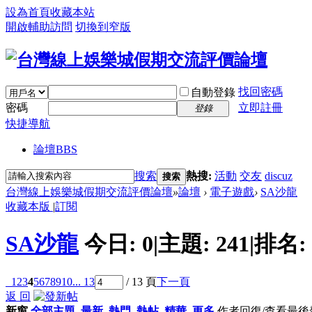
設為首頁
收藏本站
開啟輔助訪問
切換到窄版
找回密碼
自動登錄
密碼
立即註冊
登錄
快捷導航
論壇
BBS
搜索
熱搜:
活動
交友
discuz
搜索
台灣線上娛樂城假期交流評價論壇
»
論壇
›
電子遊戲
›
SA沙龍
收藏本版
|
訂閱
SA沙龍
今日:
0
|
主題:
241
|
排名:
1
2
3
4
5
6
7
8
9
10
... 13
/ 13 頁
下一頁
返 回
新窗
全部主題
最新
熱門
熱帖
精華
更多
作者
回復/查看
最後