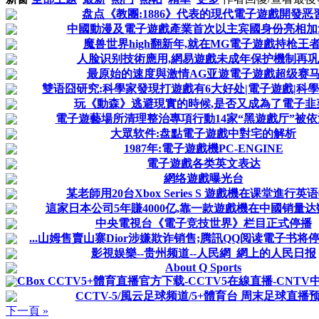
盘点《教團:1886》代表的現代電子遊戲開發恶
中國動漫及電子遊戲產業首次以主宾國身份亮相加
魔兽世界high翻新年,就在MG電子遊戲持枪王者
人脸识别技術應用,網易遊戲未成年保护機制再
最原始的速度與激情AG亚遊電子遊戲超级赛
雙语囧研究:科學家發現打遊戲有6大好处|電子遊戲|科學家|
玩《動森》逃避現實的時候,是否又成為了電子韭
電子遊藝場所清理整治專項行動14家“黑遊戲厅”被
大眾软件:盘點電子遊戲中對宅的解析
1987年:電子遊戲機PC-ENGINE
電子遊戲各类英文表达
網络遊戲曝光台
某老師用20台Xbox Series S 遊戲機在课堂進行英
這家日本公司5年賺4000亿,靠一款遊戲機在中國销量
中央電視台《電子竞技世界》栏目正式停播
...山姆售賣山寨Dior涉嫌欺诈销售;腾訊QQ阅读電子书将停運
影視娱樂--贵州频道--人民網_網上的人民日报
About Q Sports
CBox CCTV5+體育直播官方下载-CCTV5在線直播-CNT
CCTV-5/風云足球频道/5+體育台 周末足球直播
下一頁 »