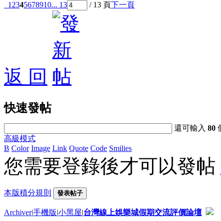
1
2
3
4
5
6
7
8
9
10
... 13
/ 13 頁
下一頁
返 回
快速發帖
還可輸入
80
高級模式
B
Color
Image
Link
Quote
Code
Smilies
您需要登錄後才可以發帖
本版積分規則
發表帖子
Archiver
|
手機版
|
小黑屋
|
台灣線上娛樂城假期交流評價論壇