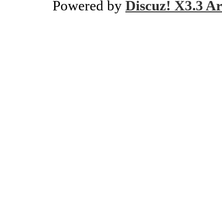
Powered by
Discuz! X3.3 Ar