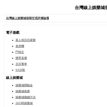
台灣線上娛樂城假期
台灣線上娛樂城假期交流評價論壇
電子遊戲
真人視訊百家樂
老虎機
鬥地主
體育直播
北京賽車
SA沙龍
線上娛樂城
娛樂城體驗金
娛樂城推薦
娛樂城賺錢方法
24小時娛樂城