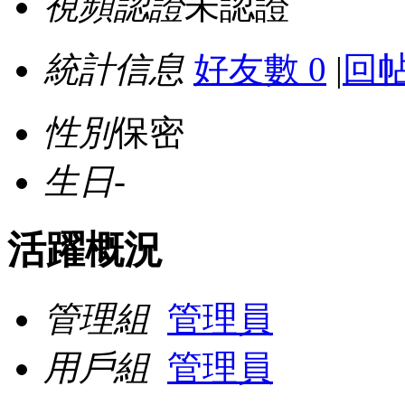
視頻認證
未認證
統計信息
好友數 0
|
回帖
性別
保密
生日
-
活躍概況
管理組
管理員
用戶組
管理員