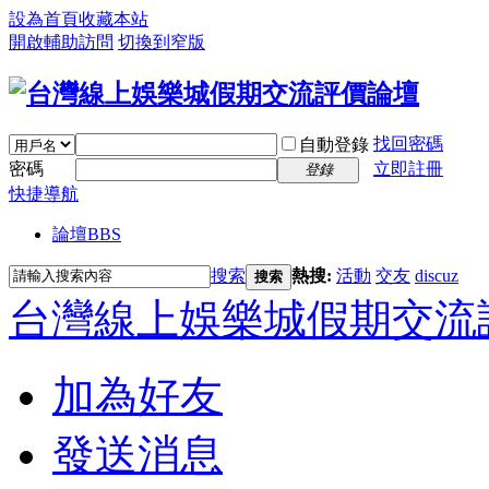
設為首頁
收藏本站
開啟輔助訪問
切換到窄版
找回密碼
自動登錄
密碼
立即註冊
登錄
快捷導航
論壇
BBS
搜索
熱搜:
活動
交友
discuz
搜索
台灣線上娛樂城假期交流
加為好友
發送消息