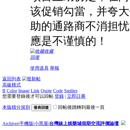
该促销勾當，并夸大
助的通路商不消担忧
應是不谨慎的！
收藏
回復
使用道具
舉報
返回列表
高級模式
B
Color
Image
Link
Quote
Code
Smilies
您需要登錄後才可以回帖
登錄
|
立即註冊
本版積分規則
回帖後跳轉到最後一頁
發表回復
Archiver
|
手機版
|
小黑屋
|
台灣線上娛樂城假期交流評價論壇