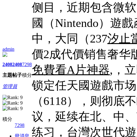
侧目，近期包含微软（Mi
國（Nintendo
中，大同（237
汐止
admin
價2成代價销售奢华版
2408
2408
7298
免費看A片神器
,，
主題
帖子
積分
锁定任天國遊戲市场
管理員
（6118），则彻
议，延续在北、中、
積分
7298
练习，台灣次世代遊
發消息