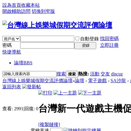
設為首頁
收藏本站
開啟輔助訪問
切換到窄版
找回密碼
自動登錄
密碼
立即註冊
登錄
快捷導航
論壇
BBS
搜索
熱搜:
活動
交友
discuz
搜索
台灣線上娛樂城假期交流評價論壇
»
論壇
›
電子遊戲
›
SA沙龍
›
返回列表
台灣新一代遊戲主機
查看:
2991
|
回復:
0
[複製鏈接]
電梯直達