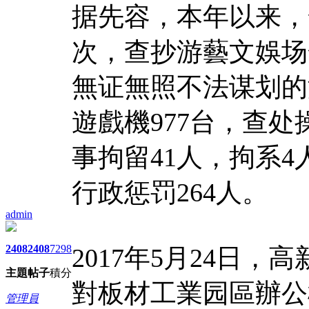
据先容，本年以来，
次，查抄游藝文娛场
無证無照不法谋划的
遊戲機977台，查处
事拘留41人，拘系4
行政惩罚264人。
admin
2408
2408
7298
2017年5月24日
主題
帖子
積分
對板材工業园區辦公
管理員