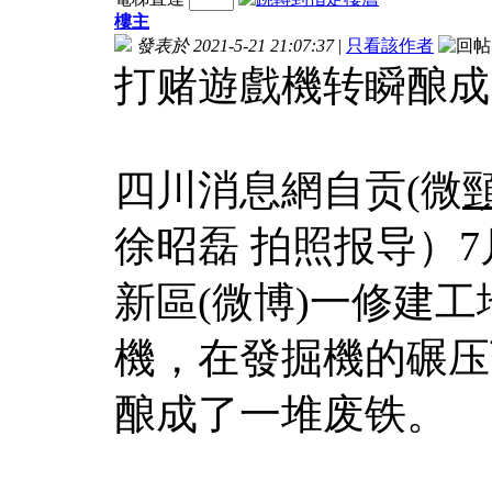
樓主
發表於 2021-5-21 21:07:37
|
只看該作者
打赌遊戲機转瞬酿成
四川消息網自贡(微
徐昭磊 拍照报导）
新區(微博)一修建
機，在發掘機的碾压
酿成了一堆废铁。