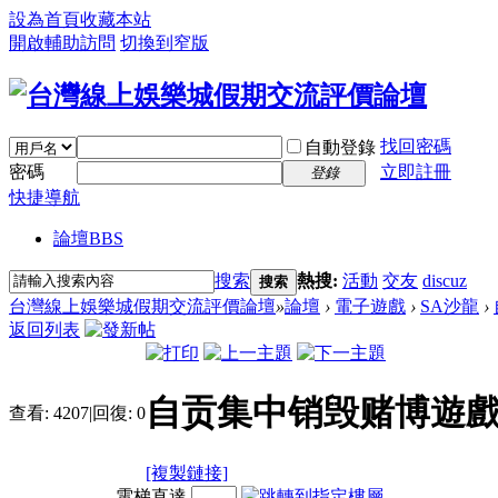
設為首頁
收藏本站
開啟輔助訪問
切換到窄版
找回密碼
自動登錄
密碼
立即註冊
登錄
快捷導航
論壇
BBS
搜索
熱搜:
活動
交友
discuz
搜索
台灣線上娛樂城假期交流評價論壇
»
論壇
›
電子遊戲
›
SA沙龍
›
返回列表
自贡集中销毁赌博遊戲
查看:
4207
|
回復:
0
[複製鏈接]
電梯直達